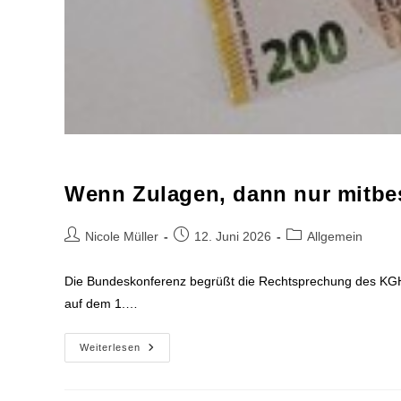
Wenn Zulagen, dann nur mitbes
Beitrags-
Beitrag
Beitrags-
Nicole Müller
12. Juni 2026
Allgemein
Autor:
veröffentlicht:
Kategorie:
Die Bundeskonferenz begrüßt die Rechtsprechung des KGH z
auf dem 1.…
Wenn
Weiterlesen
Zulagen,
Dann
Nur
Mitbestimmt!