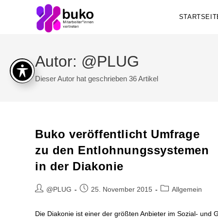
Zum
STARTSEIT
Inhalt
springen
Autor:
@PLUG
Dieser Autor hat geschrieben 36 Artikel
Buko veröffentlicht Umfrage
zu den Entlohnungssystemen
in der Diakonie
Beitrags-
Beitrag
Beitrags-
@PLUG
25. November 2015
Allgemein
Autor:
veröffentlicht:
Kategorie:
Die Diakonie ist einer der größten Anbieter im Sozial- und 