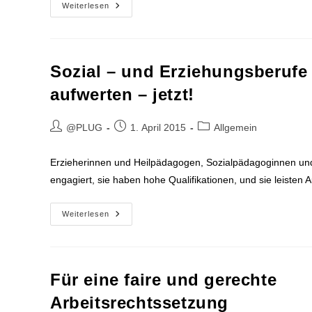
Kirchliches
Weiterlesen
Arbeitsrecht
Sozial – und Erziehungsberufe
aufwerten – jetzt!
Beitrags-
Beitrag
Beitrags-
@PLUG
1. April 2015
Allgemein
Autor:
veröffentlicht:
Kategorie:
Erzieherinnen und Heilpädagogen, Sozialpädagoginnen und S
engagiert, sie haben hohe Qualifikationen, und sie leisten 
Sozial
Weiterlesen
–
Und
Erziehungsberufe
Aufwerten
–
Jetzt!
Für eine faire und gerechte
Arbeitsrechtssetzung