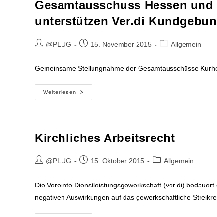
Vor
Gesamtausschuss Hessen und
Allem
Bei
unterstützen Ver.di Kundgebu
Frauen
Beitrags-
Beitrag
Beitrags-
@PLUG
15. November 2015
Allgemein
Autor:
veröffentlicht:
Kategorie:
Gemeinsame Stellungnahme der Gesamtausschüsse Kurhess
Gesamtausschuss
Weiterlesen
Hessen
Und
Nassau
Unterstützen
Ver.di
Kundgebung
Kirchliches Arbeitsrecht
Beitrags-
Beitrag
Beitrags-
@PLUG
15. Oktober 2015
Allgemein
Autor:
veröffentlicht:
Kategorie:
Die Vereinte Dienstleistungsgewerkschaft (ver.di) bedauer
negativen Auswirkungen auf das gewerkschaftliche Streikrec