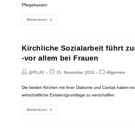
Pflegekassen.
Buko
Weiterlesen
Veröffentlicht
Umfrage
Zu
Den
Entlohnungssystemen
In
Kirchliche Sozialarbeit führt z
Der
Diakonie
-vor allem bei Frauen
Beitrags-
Beitrag
Beitrags-
@PLUG
15. November 2015
Allgemein
Autor:
veröffentlicht:
Kategorie:
Die beiden Kirchen mit ihrer Diakonie und Caritas haben es
wirtschaftliche Existenzgrundlage zu verschaffen.
Kirchliche
Weiterlesen
Sozialarbeit
Führt
Zur
Altersarmut
-